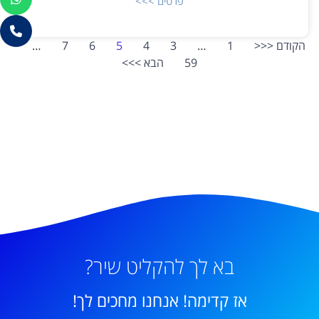
פרטים >>>
הקודם <<<
1
…
3
4
5
6
7
…
59
הבא >>>
בא לך להקליט שיר?
אז קדימה! אנחנו מחכים לך!