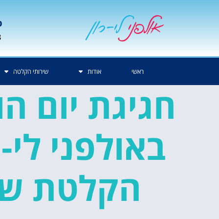
p
3
ראשי
אודות
שירותי הקלטה
חגיגת יום ה
באולפני לי-ר
הקלטת שי