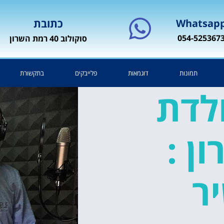
Whatsap
כתובת
054-525367
סוקולוב 40 רמת השרון
תמונות
דוגמאות
פלייבקים
בתקשורת
ולדת
ון :
ר