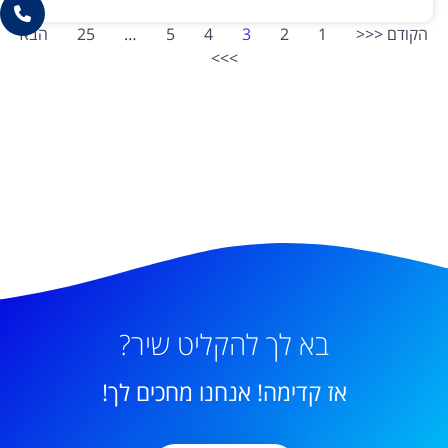
הקודם <<<
1
2
3
4
5
…
25
הבא
>>>
בא לך להקליט שיר?
אז קדימה! אנחנו מחכים לך!