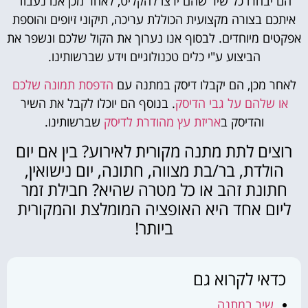
הם יבחרו כל שיר שהם ירצו להקליט, לאחר מכן אנו נעבוד
איתכם בצורה מקצועית הכוללת עריכה, תיקוני זיופים והוספת
אפקטים מיוחדים. לבסוף אנו נערוך את הקול שלכם ונשפר את
הביצוע ע"י כלים טכנולוגיים וידע שברשותינו.
לאחר מכן, הם יקבלו דיסק במתנה עם
הדפסת תמונה שלכם
או שלהם על גבי הדיסק
. בנוסף הם יוכלו לקבל את השיר
והדיסק ב
אריזת עץ מהודרת לדיסק
שברשותינו.
רוצים לתת מתנה מקורית לאירוע? בין אם יום
הולדת, בר/בת מצווה, חתונה, יום נישואין,
חתונת זהב או כל מטרה שהיא? חבילת זמר
ליום אחד היא האופציה המומלצת והמקורית
ביותר!
כדאי לקרוא גם
שיר במתנה