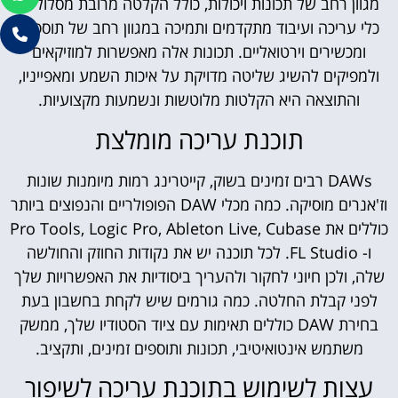
מגוון רחב של תכונות ויכולות, כולל הקלטה מרובת מסלולים,
כלי עריכה ועיבוד מתקדמים ותמיכה במגוון רחב של תוספים
ומכשירים וירטואליים. תכונות אלה מאפשרות למוזיקאים
ולמפיקים להשיג שליטה מדויקת על איכות השמע ומאפייניו,
והתוצאה היא הקלטות מלוטשות ונשמעות מקצועיות.
תוכנת עריכה מומלצת
DAWs רבים זמינים בשוק, קייטרינג רמות מיומנות שונות
וז'אנרים מוסיקה. כמה מכלי DAW הפופולריים והנפוצים ביותר
כוללים את Pro Tools, Logic Pro, Ableton Live, Cubase
ו- FL Studio. לכל תוכנה יש את נקודות החוזק והחולשה
שלה, ולכן חיוני לחקור ולהעריך ביסודיות את האפשרויות שלך
לפני קבלת החלטה. כמה גורמים שיש לקחת בחשבון בעת
בחירת DAW כוללים תאימות עם ציוד הסטודיו שלך, ממשק
משתמש אינטואיטיבי, תכונות ותוספים זמינים, ותקציב.
עצות לשימוש בתוכנת עריכה לשיפור