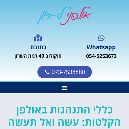
Whatsapp
כתובת
054-5253673
סוקולוב 40 רמת השרון
073-7538880 📞
כללי התנהגות באולפן
הקלטות: עשה ואל תעשה