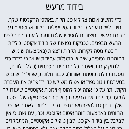
בידוד מרעש
כדי להשיג איכות צליל אופטימלית באולפן ההקלטות שלך,
חיוני ליישם אמצעי בידוד רעש יעילים. בידוד אקוסטי מונע
חדירת רעשים חיצוניים לסטודיו שלכם ומגביל את כמות דליפת
הרעש מבפנים. טכניקות נפוצות של בידוד אקוסטי כוללות
הוספת מסה לקירות, תקרות ורצפות (באמצעות שימוש
בחומרים צפופים), שימוש בתעלות עמידות או אטבי בידוד כדי
לנתק קירות, ואיטום כל הרווחים והפתחים (כולל חלונות,
מסגרות דלתות ופתחי אוורור). עבור חלונות, שקול להשתמש
במערכות זיגוג כפול או אפילו משולש כדי להפחית את העברת
הקול. יתר על כן, אתה יכול להוסיף וילונות אקוסטיים שיעזרו לך
למזער עוד יותר את הרעש תוך שיפור האסתטיקה של הסטודיו
שלך. ניתן גם להשתמש בחיפוי סביב דלתות ולאטום את כל
הרווחים באמצעות חומר איטום אקוסטי. זכרו, עם זאת, כי אין
לבלבל בין בידוד אקוסטי לבין טיפולים אקוסטיים, המתמקדים
בשליטה על הצליל בתוך החדר עצמו ולא בחסימת רעשים