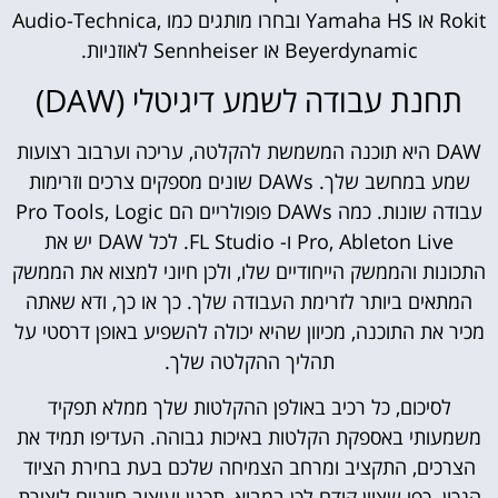
Rokit או Yamaha HS ובחרו מותגים כמו Audio-Technica,
Beyerdynamic או Sennheiser לאוזניות.
תחנת עבודה לשמע דיגיטלי (DAW)
DAW היא תוכנה המשמשת להקלטה, עריכה וערבוב רצועות
שמע במחשב שלך. DAWs שונים מספקים צרכים וזרימות
עבודה שונות. כמה DAWs פופולריים הם Pro Tools, Logic
Pro, Ableton Live ו- FL Studio. לכל DAW יש את
התכונות והממשק הייחודיים שלו, ולכן חיוני למצוא את הממשק
המתאים ביותר לזרימת העבודה שלך. כך או כך, ודא שאתה
מכיר את התוכנה, מכיוון שהיא יכולה להשפיע באופן דרסטי על
תהליך ההקלטה שלך.
לסיכום, כל רכיב באולפן ההקלטות שלך ממלא תפקיד
משמעותי באספקת הקלטות באיכות גבוהה. העדיפו תמיד את
הצרכים, התקציב ומרחב הצמיחה שלכם בעת בחירת הציוד
הנכון. כפי שצוין קודם לכן במבוא, תכנון ועיצוב חיוניים ליצירת