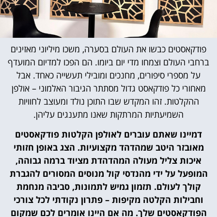
פודקאסטים כבשו את העולם בסערה, משכו מיליוני מאזינים
ברחבי העולם וצמחו מדי יום ביומו. הם הפכו למדיום המועדף
על מספרי סיפורים, מחנכים ומובילי תעשייה כאחד. אבל
מאחורי כל פודקאסט גדול מסתתר הגיבור האלמוני – אולפן
ההקלטות. זהו המקדש שבו התוכן נולד ומעוצב לחוויות
השמיעתיות המרתקות שאנו מתענגים עליהן.
דמיינו שאתם עוברים לאולפן הקלטות פודקאסטים
מאובזר היטב שמהדהד מקצועיות. הצג באופן חזותי
איכות צליל מעולה המהדהדת מציוד ברמה גבוהה,
המופעל על ידי מהנדסי קול מנוסים המסורים להגברת
קולך לעולם. תזמון גמיש לתמונות, סביבה מנחמת
וחבילות הקלטה מקיפות – פתרון נקודתי לכל צורכי
הפודקאסטים שלך. מה אם היינו אומרים לכם שמקום