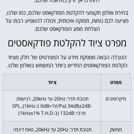
להתרכז אך ורק במלאכה שלכם.
בחירת אולפן מקצועי להקלטת הפודקאסט שלכם, כמו שלנו,
מציעה לכם נוחות, תפוקה איכותית, ויכולה להשפיע רבות על
הצלחת מסע הפודקאסט שלכם.
מפרט ציוד להקלטת פודקאסטים
הטבלה הבאה מספקת מידע על המפרטים של חלק מציוד
הקלטת הפודקאסטים החדיש ביותר המשמש באולפן שלנו.
מפרט
ציוד
מיקרופונים
תגובת תדר: 20Hz עד 20kHz, רגישות:
-34dB±2dB (0dB=1V/Pa ב-1kHz), SPL
מרבי: 132dB (ב-1kHz≤1% T.H.D)
ממשק
תגובת תדר: 20Hz עד 20kHz, טווח דינמי: