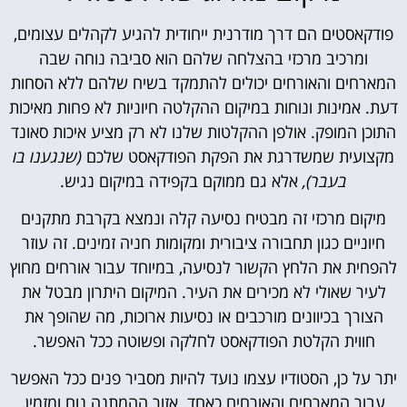
פודקאסטים הם דרך מודרנית ייחודית להגיע לקהלים עצומים,
ומרכיב מרכזי בהצלחה שלהם הוא סביבה נוחה שבה
המארחים והאורחים יכולים להתמקד בשיח שלהם ללא הסחות
דעת. אמינות ונוחות במיקום ההקלטה חיוניות לא פחות מאיכות
התוכן המופק. אולפן ההקלטות שלנו לא רק מציע איכות סאונד
מקצועית שמשדרגת את הפקת הפודקאסט שלכם
(שנגענו בו
בעבר),
אלא גם ממוקם בקפידה במיקום נגיש.
מיקום מרכזי זה מבטיח נסיעה קלה ונמצא בקרבת מתקנים
חיוניים כגון תחבורה ציבורית ומקומות חניה זמינים. זה עוזר
להפחית את הלחץ הקשור לנסיעה, במיוחד עבור אורחים מחוץ
לעיר שאולי לא מכירים את העיר. המיקום היתרון מבטל את
הצורך בכיוונים מורכבים או נסיעות ארוכות, מה שהופך את
חווית הקלטת הפודקאסט לחלקה ופשוטה ככל האפשר.
יתר על כן, הסטודיו עצמו נועד להיות מסביר פנים ככל האפשר
עבור המארחים והאורחים כאחד. אזור ההמתנה נוח ומזמין,