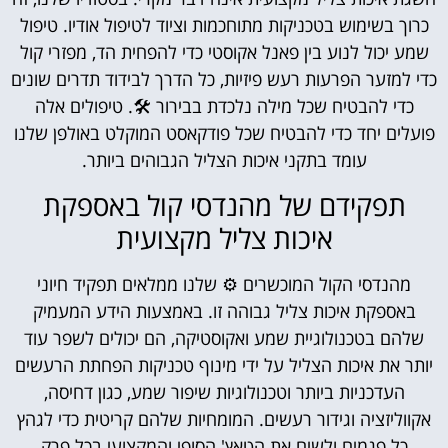
כרוך בשימוש בטכניקות מתוחכמות וציוד לטיפול אודיו. טיפול
שמע יכול לנוע בין פאנל אקוסטי כדי להפחית הד, מפזרי קול
כדי למזער הפרעות רעש פיזיות, כל הדרך לבידוד תדרים שונים
כדי להבטיח שכל מילה נלכדת בבירור 🛠. טיפולים אלה
פועלים יחד כדי להבטיח שכל פודקאסט המוקלט באולפן שלנו
עומד בתקני איכות הצליל הגבוהים ביותר.
תפקידם של מהנדסי קול באספקת
איכות צליל מקצועית
מהנדסי הקול המוכשרים ⚙ שלנו ממלאים תפקיד חיוני
באספקת איכות צליל גבוהה זו. באמצעות הידע המעמיק
שלהם בטכנולוגיית שמע ואקוסטיקה, הם יכולים לשפר עוד
יותר את איכות הצליל על ידי מינוף טכניקות הפחתת הרעשים
העדכניות ביותר וטכנולוגיות שיפור שמע, כגון דחיסה,
אקווליזציה וגידור רעשים. המומחיות שלהם קריטית כדי לגהץ
כל פגמים ולשים את הטאץ' הסופי והמקצועי בכל פרק