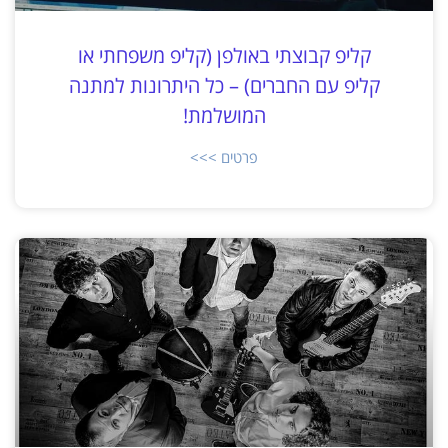
קליפ קבוצתי באולפן (קליפ משפחתי או
קליפ עם החברים) – כל היתרונות למתנה
המושלמת!
פרטים >>>