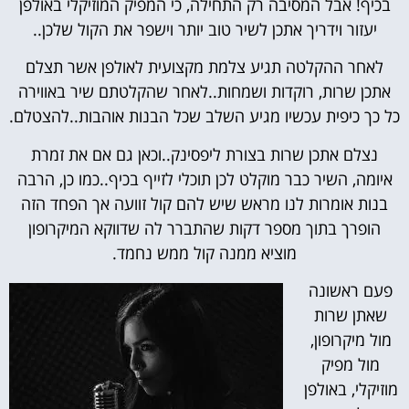
בכיף! אבל המסיבה רק התחילה, כי המפיק המוזיקלי באולפן
יעזור וידריך אתכן לשיר טוב יותר וישפר את הקול שלכן..
לאחר ההקלטה תגיע צלמת מקצועית לאולפן אשר תצלם
אתכן שרות, רוקדות ושמחות..לאחר שהקלטתם שיר באווירה
כל כך כיפית עכשיו מגיע השלב שכל הבנות אוהבות..להצטלם.
נצלם אתכן שרות בצורת ליפסינק..וכאן גם אם את זמרת
איומה, השיר כבר מוקלט לכן תוכלי לזייף בכיף..כמו כן, הרבה
בנות אומרות לנו מראש שיש להם קול זוועה אך הפחד הזה
הופרך בתוך מספר דקות שהתברר לה שדווקא המיקרופון
מוציא ממנה קול ממש נחמד.
פעם ראשונה
שאתן שרות
מול מיקרופון,
מול מפיק
מוזיקלי, באולפן