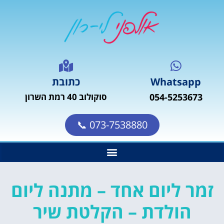
Whatsapp
כתובת
054-5253673
סוקולוב 40 רמת השרון
073-7538880 📞
זמר ליום אחד – מתנה ליום
הולדת – הקלטת שיר