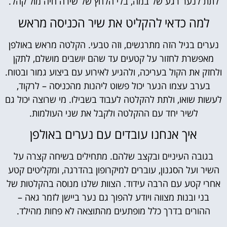
לתת לנער רגע של במה, בלי הלחץ של שירה חיה מול קהל.
למה כדאי להקליט את שיר הכניסה מראש
נערים בגיל הזה מתרגשים, וזה טבעי. הקלטה מראש באולפן
מאפשרת לחזור על קטעים עד שהם יושבים מושלם, לתקן
ולחזק את הקול בעריכה, ולהגיע לאירוע עם ביצוע גמור ובטוח.
בערב עצמו הנער יכול פשוט ליהנות מהכניסה – לרקוד,
לעשות שואו, ולתת להקלטה לעבוד בשבילו. מי שרוצה יכול גם
לשיר יחד עם ההקלטה ולקבל את שני העולמות.
איך אנחנו עובדים עם נערים באולפן
בגובה העיניים ובקצב שלהם. מתחילים בשיחה קצרה על
השיר ועל הסגנון, עוברים למיקרופון בהדרגה, ומקליטים קטע
אחרי קטע עם הרבה עידוד. הצוות שלנו מנוסה בהקלטות של
בני ובנות מצווה ויודע להפוך גם נער ביישן לזמר גאה –
ההורים בדרך כלל מופתעים מהתוצאה לא פחות מהילד.