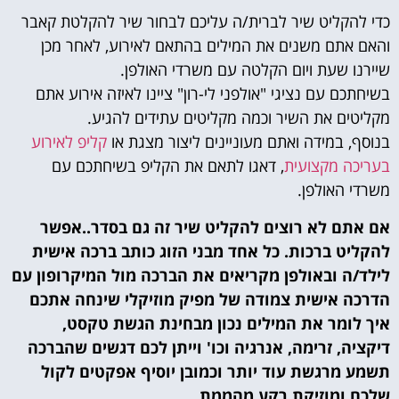
כדי להקליט שיר לברית/ה עליכם לבחור שיר להקלטת קאבר
והאם אתם משנים את המילים בהתאם לאירוע, לאחר מכן
שיירנו שעת ויום הקלטה עם משרדי האולפן.
בשיחתכם עם נציגי "אולפני לי-רון" ציינו לאיזה אירוע אתם
מקליטים את השיר וכמה מקליטים עתידים להגיע.
בנוסף, במידה ואתם מעוניינים ליצור מצגת או
קליפ לאירוע
בעריכה מקצועית
, דאגו לתאם את הקליפ בשיחתכם עם
משרדי האולפן.
אם אתם לא רוצים להקליט שיר זה גם בסדר..אפשר
להקליט ברכות. כל אחד מבני הזוג כותב ברכה אישית
לילד/ה ובאולפן מקריאים את הברכה מול המיקרופון עם
הדרכה אישית צמודה של מפיק מוזיקלי שינחה אתכם
איך לומר את המילים נכון מבחינת הגשת טקסט,
דיקציה, זרימה, אנרגיה וכו' וייתן לכם דגשים שהברכה
תשמע מרגשת עוד יותר וכמובן יוסיף אפקטים לקול
שלכם ומוזיקת רקע מהממת.