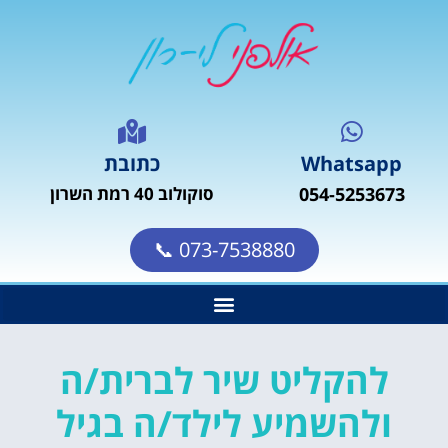
Whatsapp
כתובת
054-5253673
סוקולוב 40 רמת השרון
073-7538880 📞
להקליט שיר לברית/ה
ולהשמיע לילד/ה בגיל