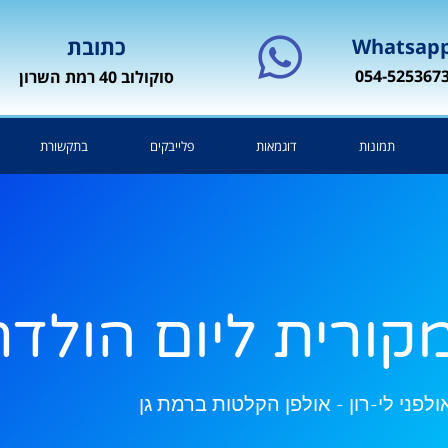
Whatsap
כתובת
054-525367
סוקולוב 40 רמת השרון
תמונות
דוגמאות
פלייבקים
בתקשורת
קורית ליום הולדת
ולפני לי-רון - אולפן הקלטות ברמת גן