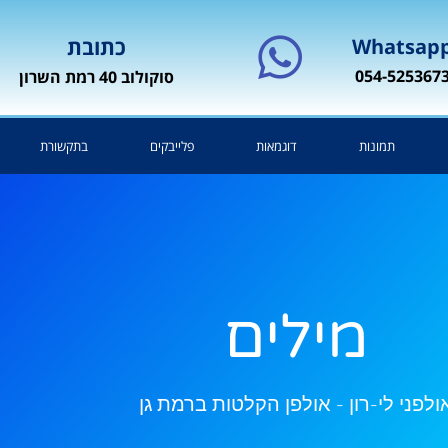
Whatsap
כתובת
054-525367
סוקולוב 40 רמת השרון
תמונות
דוגמאות
פלייבקים
בתקשורת
מילים
ולפני לי-רון - אולפן הקלטות ברמת גן