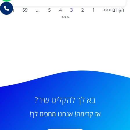
הקודם <<<
1
2
3
4
5
…
59
הבא
>>>
בא לך להקליט שיר?
אז קדימה! אנחנו מחכים לך!