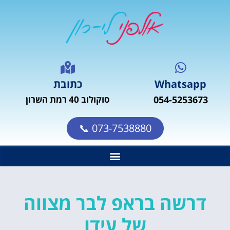
Whatsapp
כתובת
054-5253673
סוקולוב 40 רמת השרון
073-7538880 📞
דרשה בראפ לבר מצווה
של עידו