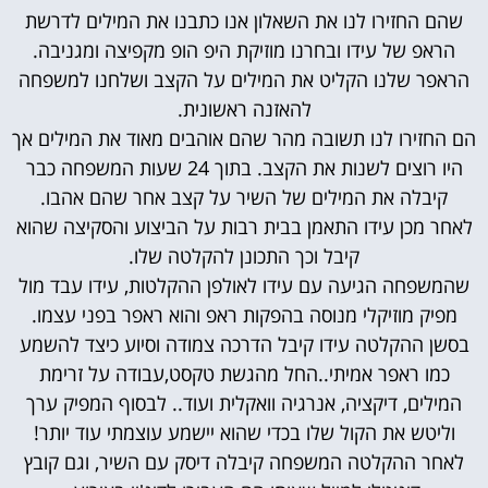
שהם החזירו לנו את השאלון אנו כתבנו את המילים לדרשת
הראפ של עידו ובחרנו מוזיקת היפ הופ מקפיצה ומגניבה.
הראפר שלנו הקליט את המילים על הקצב ושלחנו למשפחה
להאזנה ראשונית.
הם החזירו לנו תשובה מהר שהם אוהבים מאוד את המילים אך
היו רוצים לשנות את הקצב. בתוך 24 שעות המשפחה כבר
קיבלה את המילים של השיר על קצב אחר שהם אהבו.
לאחר מכן עידו התאמן בבית רבות על הביצוע והסקיצה שהוא
קיבל וכך התכונן להקלטה שלו.
שהמשפחה הגיעה עם עידו לאולפן ההקלטות, עידו עבד מול
מפיק מוזיקלי מנוסה בהפקות ראפ והוא ראפר בפני עצמו.
בסשן ההקלטה עידו קיבל הדרכה צמודה וסיוע כיצד להשמע
כמו ראפר אמיתי..החל מהגשת טקסט,עבודה על זרימת
המילים, דיקציה, אנרגיה וואקלית ועוד.. לבסוף המפיק ערך
וליטש את הקול שלו בכדי שהוא יישמע עוצמתי עוד יותר!
לאחר ההקלטה המשפחה קיבלה דיסק עם השיר, וגם קובץ