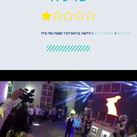
דף הבית
»
אולפני לי-רון
»
דרשה בראפ לבר מצווה של עידו