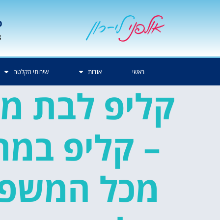
p
3
ראשי
אודות
שירותי הקלטה
קליפ לבת מצ
– קליפ במת
מכל המשפ