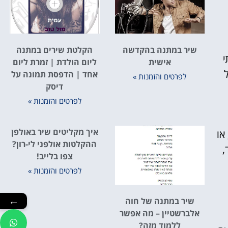
שיר במתנה בהקדשה
הקלטת שירים במתנה
י
אישית
ליום הולדת | זמרת ליום
אחד | הדפסת תמונה על
לפרטים והזמנות »
דיסק
לפרטים והזמנות »
איך מקליטים שיר באולפן
או
ההקלטות אולפני לי-רון?
,
צפו בלייב!
לפרטים והזמנות »
←
שיר במתנה של חוה
אלברשטיין – מה אפשר
ללמוד מזה?