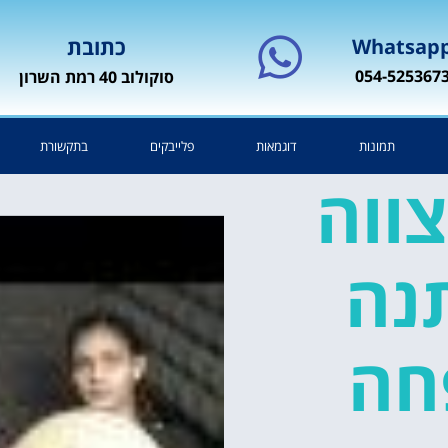
Whatsap
כתובת
054-525367
סוקולוב 40 רמת השרון
תמונות
דוגמאות
פלייבקים
בתקשורת
ווה
נה
חה