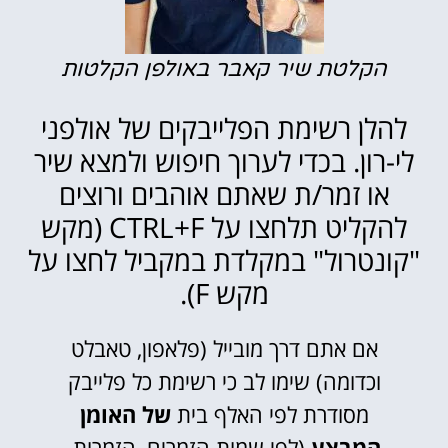
הקלטת שיר קאבר באולפן הקלטות
להלן רשימת הפלייבקים של אולפני
לי-רון. בכדי לערוך חיפוש ולמצא שיר
או זמר/ת שאתם אוהבים ורוצים
להקליט תלחצו על CTRL+F (מקש
"קונטרול" במקלדת במקביל לחצו על
מקש F).
אם אתם דרך מובייל (פלאפון, טאבלט
וכדומה) שימו לב כי רשימת כל פלייבק
מסודרת לפי האלף בית
של האומן
המבצע
(לפי שמות הזמרים, הזמרות,