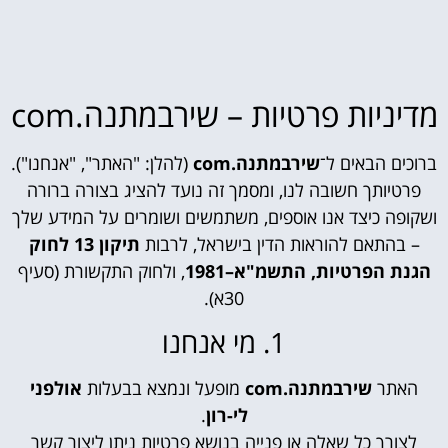
מדיניות פרטיות – שירבמתנה.com
ברוכים הבאים ל־
שירבמתנה.com
(להלן: "האתר", "אנחנו").
פרטיותך חשובה לנו, ומסמך זה נועד להציג בצורה ברורה
ושקופה כיצד אנו אוספים, משתמשים ושומרים על המידע שלך
– בהתאם להוראות הדין בישראל, לרבות
תיקון 13 לחוק
הגנת הפרטיות, התשמ"א–1981
, ולחוק התקשורת (סעיף
30א).
1. מי אנחנו
האתר
שירבמתנה.com
מופעל ונמצא בבעלות
אולפני
לי-רון
.
לצורך כל שאלה או פנייה בנושא פרטיות ניתן ליצור קשר