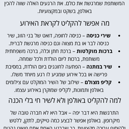
שותפת שמרגשת את כולם. את הרגעים האלה שווה להכין
באולפן, בשקט ובמקצועיות.
מה אפשר להקליט לקראת האירוע
שירי כניסה
– כניסה לחופה, דואט של בני הזוג, שיר
כניסה לבר או בת מצווה וגם כניסה מרגשת לברית.
ברכות מוקלטות
– ברכת חתן וכלה, ברכה משפחתית
משותפת, ברכות ליום הולדת ולכל שמחה.
שיר במתנה
– הפתעה לחוגגים ביום הולדת, במסיבת
פרישה או בכל אירוע שמגיע לו רגע מיוחד משלו.
קליפ מצולם
– שילוב של השיר המוקלט עם צילומים
באולפן ותמונות, לקליפ שמוקרן באירוע עצמו.
מה להקליט באולפן ולא לשיר חי בלי הכנה
התרגשות היא דבר יפה – אבל היא לא חברה טובה של
מיקרופון. באולפן אפשר לבצע כמה טייקים, לתקן, ללטש
וסיף עריכה מקצועית, כך שברגע האמת אתם פשוט נהנים