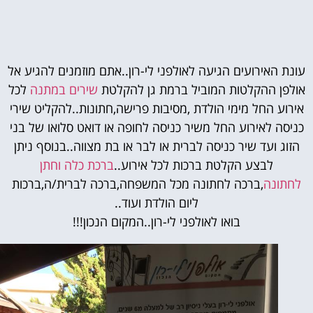
ת האירועים הגיעה לאולפני לי-רון..אתם מוזמנים להגיע אל
פן ההקלטות המוביל ברמת גן להקלטת
שירים במתנה
לכל
וע החל מימי הולדת ,מסיבות פרישה,חתונות..להקליט שירי
סה לאירוע החל משיר כניסה לחופה או דואט סלואו של בני
וג ועד שיר כניסה לברית או לבר או בת מצווה..בנוסף ניתן
לבצע הקלטת ברכות לכל אירוע..
ברכת כלה וחתן
תונה
,ברכה לחתונה מכל המשפחה,ברכה לברית/ה,ברכות
ליום הולדת ועוד..
בואו לאולפני לי-רון..המקום הנכון!!!