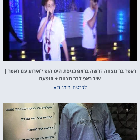
ר בר מצווה דרשה בראפ כניסת היפ הופ לאירוע עם ראפר |
שיר ראפ לבר מצווה + הופעה
לפרטים והזמנות »